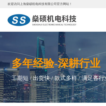
欢迎访问
上海燊硕机电科技有限公司
官方网站
！
多
年
经验-深耕行业
工期短 / 出货快 / 款式多样 / 满足