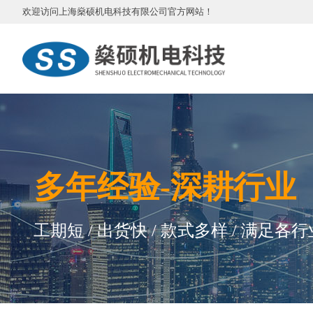
欢迎访问
上海燊硕机电科技有限公司
官方网站
！
多
年
经验-深耕行业
工期短 / 出货快 / 款式多样 / 满足