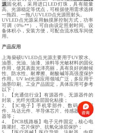
源
固化机，采用进口LED灯珠，具有能量
高、光源稳定等优点，可根据使用需求选择
一拖四、一拖八UVLED点光源照射头。
UVLED点光源采用触摸屏控制方式，功率
可调（0%-**），可自由设定照射时间。设
备体积小，安装方便，可配合流水线车间使
用。
产品应用
上海燊硕
UVLED点光源主要用于UV胶水、
油墨、光油、油漆、涂料等光敏材料的固化
作用，使其表面光泽亮丽，具有良好的耐候
性、防水性、耐摩擦、耐酸碱等高强度保护
作用。UV led光源应用领域广泛，多应用于
油墨印刷、工业产品固定，具体应用可参考
以下：
1、【光通信行业】有源器件、无源器件的
封装，光纤光缆涂层固化粘接；
2、【3C电子】手机零部件、数码相机配
件、马达元件、半导体芯片、传感器、编码
器等；
4、【PCB线路板】电子元件固定，核心电
路灌封、芯片保护、抗氧化涂层保护；
5、【医疗器械】医疗导管、注射器、内窥