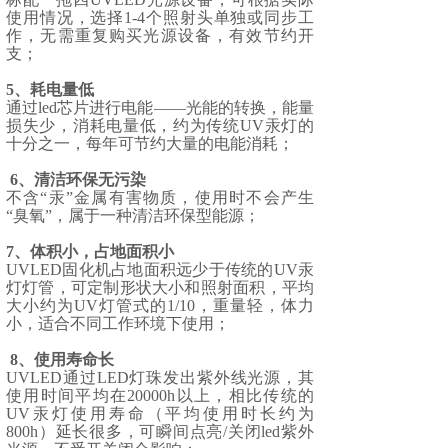
使用情况，选择1-4个照射头单独或同步工
作，无需重复购买光源设备，有效节约开
支；
5、耗电量低
通过led芯片进行电能——光能的转换，能量
损失少，消耗电量低，约为传统UV汞灯的
十分之一，每年可节约大量的电能消耗；
6、清洁环保无污染
不含“汞”金属有害物质，使用时不会产生
“臭氧”，属于一种清洁环保型能源；
7、体积小，占地面积小
UVLED固化机占地面积远少于传统的UV汞
灯灯管，可定制形状大小和照射面积，平均
大小约为UV灯管式的1/10，重量轻，体力
小，适合不同工作环境下使用；
8、使用寿命长
UVLED通过LED灯珠发出紫外线光源，其
使用时间平均在20000h以上，相比传统的
UV汞灯使用寿命（平均使用时长约为
800h）延长很多，可瞬间点亮/关闭led紫外