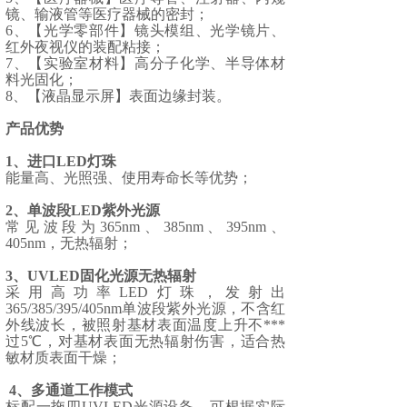
镜、输液管等医疗器械的密封；
6、【光学零部件】镜头模组、光学镜片、
红外夜视仪的装配粘接；
7、【实验室材料】高分子化学、半导体材
料光固化；
8、【液晶显示屏】表面边缘封装。
产品优势
1、进口LED灯珠
能量高、光照强、使用寿命长等优势；
2、单波段LED紫外光源
常见波段为365nm、385nm、395nm、
405nm，无热辐射；
3、UVLED固化光源无热辐射
采用高功率LED灯珠，发射出
365/385/395/405nm单波段紫外光源，不含红
外线波长，被照射基材表面温度上升不***
过5℃，对基材表面无热辐射伤害，适合热
敏材质表面干燥；
4、多通道工作模式
标配一拖四UVLED光源设备，可根据实际