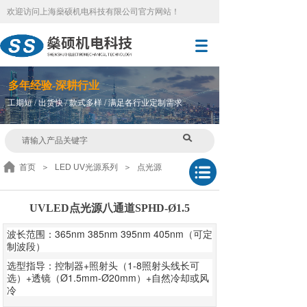
欢迎访问
上海燊硕机电科技有限公司官方网站
！
多
年
经验-深耕行业
工期短 / 出货快 / 款式多样 / 满足各行业定制需求
首页
＞
LED UV光源系列
＞
点光源
UVLED点光源八通道SPHD-Ø1.5
波长范围：365nm 385nm 395nm 405nm（可定
制波段）
选型指导：控制器+照射头（1-8照射头线长可
选）+透镜（Ø1.5mm-Ø20mm）+自然冷却或风
冷