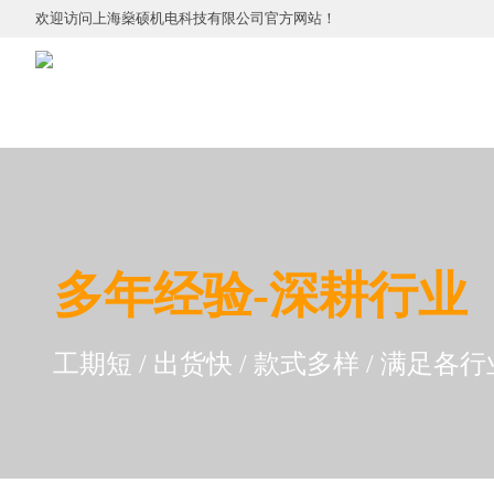
欢迎访问
上海燊硕机电科技有限公司
官方网站
！
多
年
经验-深耕行业
工期短 / 出货快 / 款式多样 / 满足